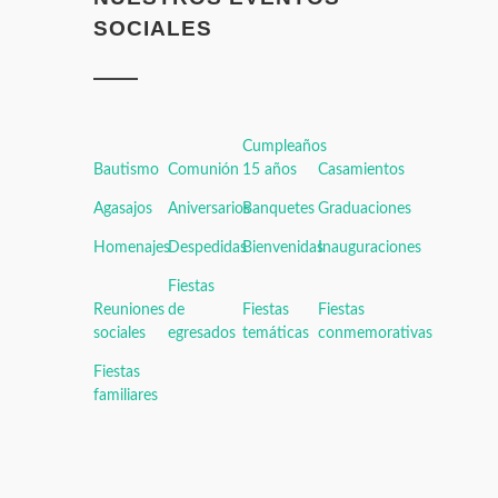
SOCIALES
Cumpleaños
Bautismo
Comunión
15 años
Casamientos
Agasajos
Aniversarios
Banquetes
Graduaciones
Homenajes
Despedidas
Bienvenidas
Inauguraciones
Fiestas
Reuniones
de
Fiestas
Fiestas
sociales
egresados
temáticas
conmemorativas
Fiestas
familiares