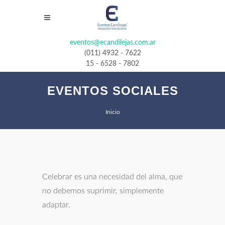
eventos@ecandilejas.com.ar
(011) 4932 - 7622
15 - 6528 - 7802
EVENTOS SOCIALES
Inicio
Celebrar es una necesidad del alma, que
no debemos suprimir, simplemente
adaptar.